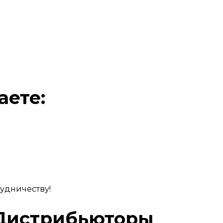
аете:
удничеству!
 Дистрибьюторы